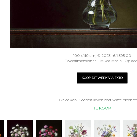
100 x 110 cm, © 2023, € 1 395,00
Tweedimensionaal | Mixed Media | Op do
KOOP DIT WERK VIA EXTO
Giclée van Bloemstilleven met witte pioenro
TE KOOP