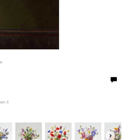
ek
zen 3