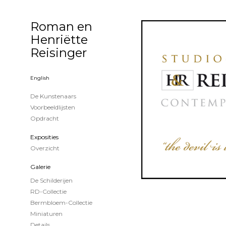
Roman en
Henriëtte
Reisinger
English
De Kunstenaars
Voorbeeldlijsten
Opdracht
Exposities
Overzicht
Galerie
De Schilderijen
RD-Collectie
Bermbloem-Collectie
Miniaturen
Details