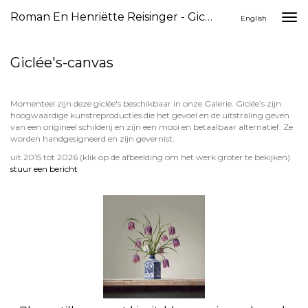
Roman En Henriëtte Reisinger - Giclée's-Canvas
Togg
English
navi
Giclée's-canvas
Momenteel zijn deze giclée's beschikbaar in onze Galerie. Giclée’s zijn
hoogwaardige kunstreproducties die het gevoel en de uitstraling geven
van een origineel schilderij en zijn een mooi en betaalbaar alternatief. Ze
worden handgesigneerd en zijn gevernist.
uit 2015 tot 2026
(klik op de afbeelding om het werk groter te bekijken)
stuur een bericht