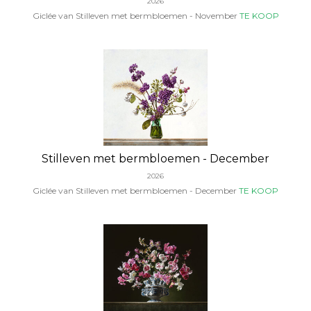
2026
Giclée van Stilleven met bermbloemen - November
TE KOOP
Stilleven met bermbloemen - December
2026
Giclée van Stilleven met bermbloemen - December
TE KOOP