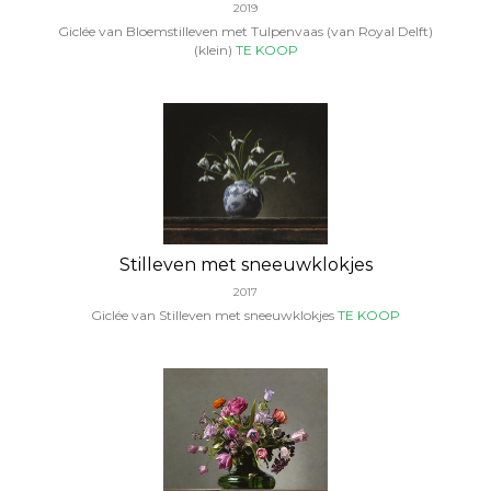
2019
Giclée van Bloemstilleven met Tulpenvaas (van Royal Delft)
(klein)
TE KOOP
Stilleven met sneeuwklokjes
2017
Giclée van Stilleven met sneeuwklokjes
TE KOOP