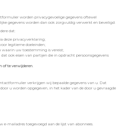
tactformulier worden privacygevoelige gegevens oftewel
jke gegevens worden dan ook zorgvuldig verwerkt en beveiligd.
dere dat:
a deze privacyverklaring;
voor legitieme doeleinden;
 waarin uw toestemming is vereist;
 ook eisen van partijen die in opdracht persoonsgegevens
 of te verwijderen
.
contactformulier verkrijgen wij bepaalde gegevens van u. Dat
s door u worden opgegeven, in het kader van de door u gevraagde
w e-mailadres toegevoegd aan de lijst van abonnees.