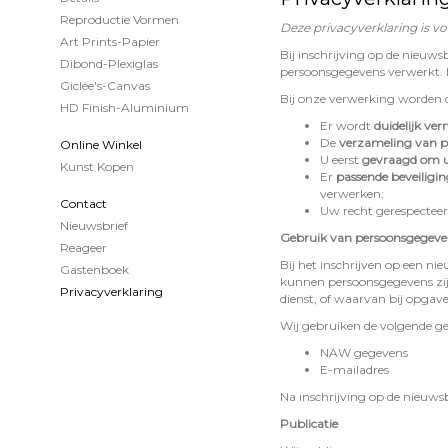
Reproductie Vormen
Deze privacyverklaring is vo
Art Prints-Papier
Bij inschrijving op de nieuws
Dibond-Plexiglas
persoonsgegevens verwerkt. 
Giclée's-Canvas
Bij onze verwerking worden d
HD Finish-Aluminium
Er wordt
duidelijk ve
De
verzameling van p
Online Winkel
U eerst
gevraagd om u
Kunst Kopen
Er
passende beveiligi
verwerken;
Contact
Uw recht gerespecte
Nieuwsbrief
Gebruik van persoonsgegeve
Reageer
Bij het inschrijven op een ni
Gastenboek
kunnen persoonsgegevens zijn
Privacyverklaring
dienst, of waarvan bij opgave
Wij gebruiken de volgende ge
NAW gegevens
E-mailadres
Na inschrijving op de nieuws
Publicatie