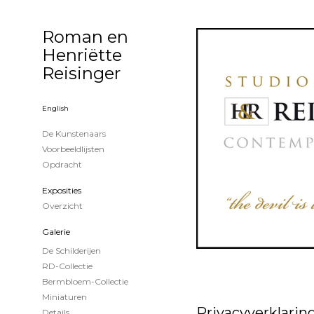
Roman en
Henriëtte
Reisinger
English
De Kunstenaars
Voorbeeldlijsten
Opdracht
Exposities
Overzicht
Galerie
De Schilderijen
RD-Collectie
Bermbloem-Collectie
Miniaturen
Privacyverklarin
Details