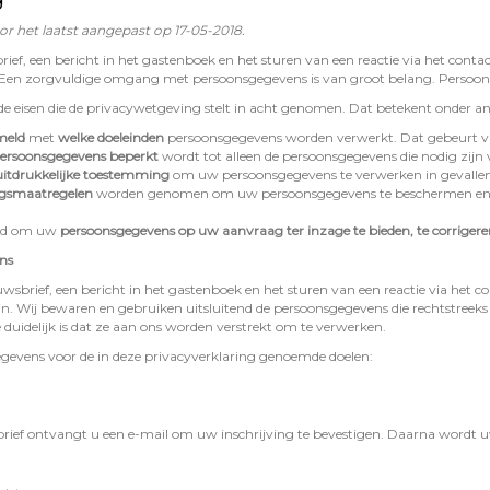
or het laatst aangepast op 17-05-2018.
brief, een bericht in het gastenboek en het sturen van een reactie via het con
Een zorgvuldige omgang met persoonsgegevens is van groot belang. Persoonli
e eisen die de privacywetgeving stelt in acht genomen. Dat betekent onder an
rmeld
met
welke doeleinden
persoonsgegevens worden verwerkt. Dat gebeurt vi
ersoonsgegevens beperkt
wordt tot alleen de persoonsgegevens die nodig zijn 
itdrukkelijke toestemming
om uw persoonsgegevens te verwerken in gevallen
ngsmaatregelen
worden genomen om uw persoonsgegevens te beschermen en dat
erd om uw
persoonsgegevens op uw aanvraag ter inzage te bieden, te corrigeren
ns
euwsbrief, een bericht in het gastenboek en het sturen van een reactie via het 
. Wij bewaren en gebruiken uitsluitend de persoonsgegevens die rechtstreek
 duidelijk is dat ze aan ons worden verstrekt om te verwerken.
gevens voor de in deze privacyverklaring genoemde doelen:
brief ontvangt u een e-mail om uw inschrijving te bevestigen. Daarna wordt u