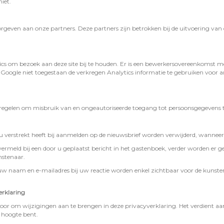
iet.
even aan onze partners. Deze partners zijn betrokken bij de uitvoering van 
ics om bezoek aan deze site bij te houden. Er is een bewerkersovereenkomst
Google niet toegestaan de verkregen Analytics informatie te gebruiken voor and
egelen om misbruik van en ongeautoriseerde toegang tot persoonsgegevens 
u verstrekt heeft bij aanmelden op de nieuwsbrief worden verwijderd, wanneer u
ermeld bij een door u geplaatst bericht in het gastenboek, verder worden er g
stenaar.
: uw naam en e-mailadres bij uw reactie worden enkel zichtbaar voor de kunsten
erklaring
oor om wijzigingen aan te brengen in deze privacyverklaring. Het verdient aa
 hoogte bent.