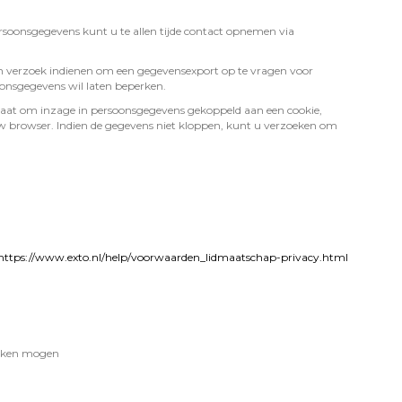
rsoonsgegevens kunt u te allen tijde contact opnemen via
een verzoek indienen om een gegevensexport op te vragen voor
nsgegevens wil laten beperken.
aat om inzage in persoonsgegevens gekoppeld aan een cookie,
 uw browser. Indien de gegevens niet kloppen, kunt u verzoeken om
https://www.exto.nl/help/voorwaarden_lidmaatschap-privacy.html
werken mogen