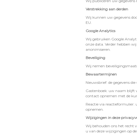
Wij publiceren uw gegevens n
Verstrekking aan derden
Wij kunnen uw gegevens doorg
EU.
Google Analytics
Wij gebruiken Google Analyt
onze data. Verder hebben wij 
anonimiseren.
Beveiliging
Wij nemen beveiligingsmaatr
Bewaartermijnen
Nieuwsbrief: de gegevens die 
Gastenboek: uw naam blijft v
contact opnemen met de kun
Reactie via reactieformulier
opnemen.
Wijzigingen in deze privacyv
Wij behouden ons het recht v
u van deze wijzigingen op de