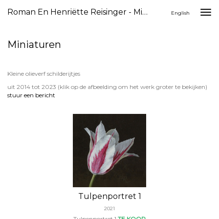
Roman En Henriëtte Reisinger - Miniaturen
Togg
English
navi
Miniaturen
Kleine olieverf schilderijtjes
uit 2014 tot 2023
(klik op de afbeelding om het werk groter te bekijken)
stuur een bericht
Tulpenportret 1
2021
Tulpenportret 1
TE KOOP