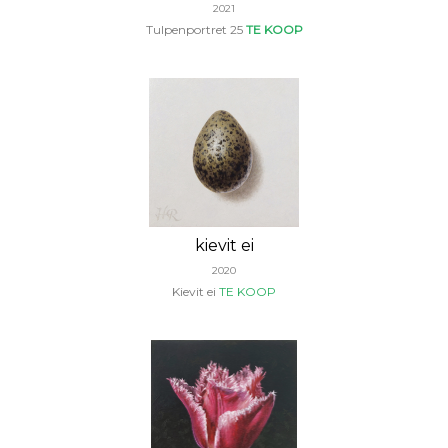
2021
Tulpenportret 25
TE KOOP
kievit ei
2020
Kievit ei
TE KOOP