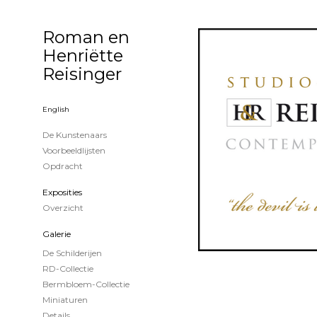
Roman en
Henriëtte
Reisinger
English
De Kunstenaars
Voorbeeldlijsten
Opdracht
Exposities
Overzicht
Galerie
De Schilderijen
RD-Collectie
Bermbloem-Collectie
Miniaturen
Details