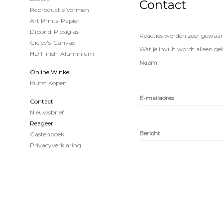
Contact
Reproductie Vormen
Art Prints-Papier
Dibond-Plexiglas
Reacties worden zeer gewaard
Giclée's-Canvas
Wat je invult wordt alleen geb
HD Finish-Aluminium
Naam
Online Winkel
Kunst Kopen
E-mailadres
Contact
Nieuwsbrief
Reageer
Bericht
Gastenboek
Privacyverklaring