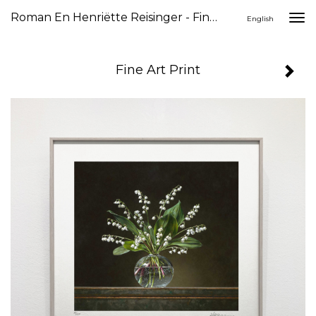
Roman En Henriëtte Reisinger - Fine Art Print
Togg
English
navi
Fine Art Print