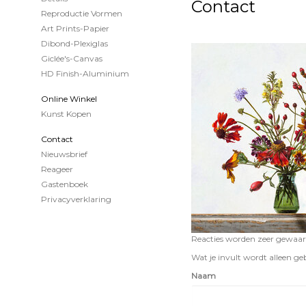
Contact
Reproductie Vormen
Art Prints-Papier
Dibond-Plexiglas
Giclée's-Canvas
HD Finish-Aluminium
Online Winkel
Kunst Kopen
Contact
Nieuwsbrief
Reageer
Gastenboek
Privacyverklaring
Reacties worden zeer gewaard
Wat je invult wordt alleen geb
Naam