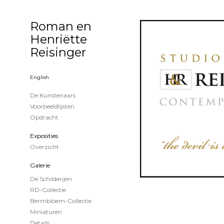
Roman en
Henriëtte
Reisinger
English
De Kunstenaars
Voorbeeldlijsten
Opdracht
Exposities
Overzicht
Galerie
De Schilderijen
RD-Collectie
Bermbloem-Collectie
Miniaturen
Details