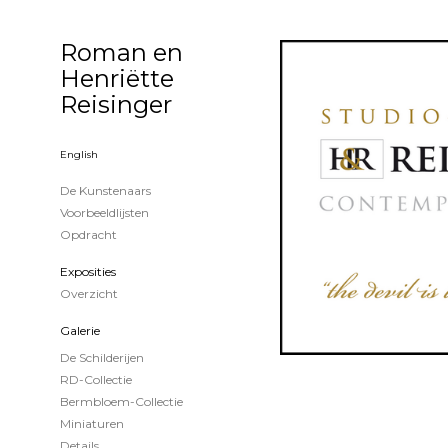
Roman en
Henriëtte
Reisinger
English
De Kunstenaars
Voorbeeldlijsten
Opdracht
Exposities
Overzicht
Galerie
De Schilderijen
RD-Collectie
Bermbloem-Collectie
Miniaturen
Details