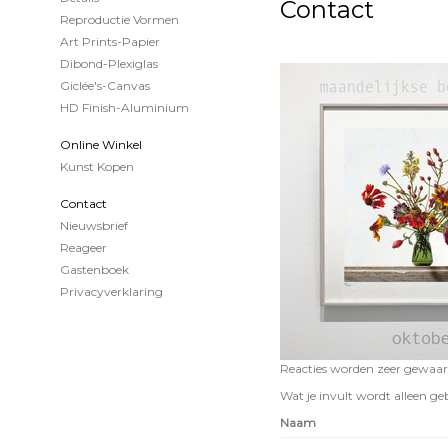
Contact
Reproductie Vormen
Art Prints-Papier
Dibond-Plexiglas
Giclée's-Canvas
HD Finish-Aluminium
Online Winkel
Kunst Kopen
Contact
Nieuwsbrief
Reageer
Gastenboek
Privacyverklaring
Reacties worden zeer gewaard
Wat je invult wordt alleen geb
Naam