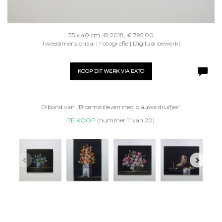
35 x 40 cm, © 2018, € 795,00
Tweedimensionaal | Fotografie | Digitaal bewerkt
KOOP DIT WERK VIA EXTO
Dibond van "Bloemstilleven met blauwe druifjes"
TE KOOP
(nummer 11 van 20)