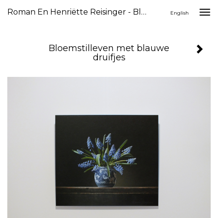
Roman En Henriëtte Reisinger - Bloemstilleven Met Blauwe Druifjes
Togg
English
navi
Bloemstilleven met blauwe
druifjes