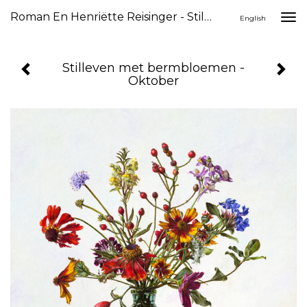
Roman En Henriëtte Reisinger - Stilleven Met Bermbloemen - Oktober
Togg
English
navi
Stilleven met bermbloemen -
Oktober