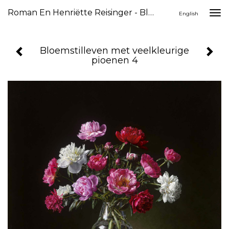
Roman En Henriëtte Reisinger - Bloemstilleven Met Veelkleurige Pioenen 4
Togg
English
navi
Bloemstilleven met veelkleurige
pioenen 4