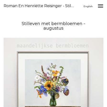
Roman En Henriëtte Reisinger - Stilleven Met Bermbloemen - Augustus
Togg
English
navi
Stilleven met bermbloemen -
augustus