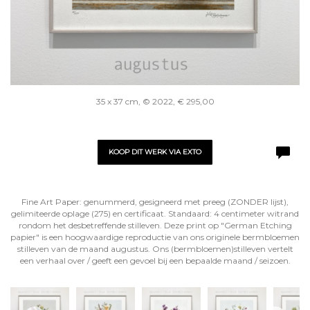
35 x 37 cm, © 2022, € 295,00
KOOP DIT WERK VIA EXTO
Fine Art Paper: genummerd, gesigneerd met preeg (ZONDER lijst),
gelimiteerde oplage (275) en certificaat. Standaard: 4 centimeter witrand
rondom het desbetreffende stilleven. Deze print op "German Etching
papier" is een hoogwaardige reproductie van ons originele bermbloemen
stilleven van de maand augustus. Ons (bermbloemen)stilleven vertelt
een verhaal over / geeft een gevoel bij een bepaalde maand / seizoen.