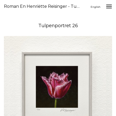
Roman En Henriëtte Reisinger - Tulpenportret 26
Togg
English
navi
Tulpenportret 26