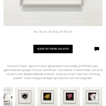
16 x 16 cm, © 2022, € 195,00
KOOP DIT WERK VIA EXTO
Fine Art Paper: genummerd, gesigneerd met preeg (ZONDER lijst),
gelimiteerde oplage (100) en certificaat. Standaard: 3 centimeter witrand
rondom het desbetreffende stilleven. Deze print op "German Etching
papier" is een hoogwaardige reproductie van het origineel.