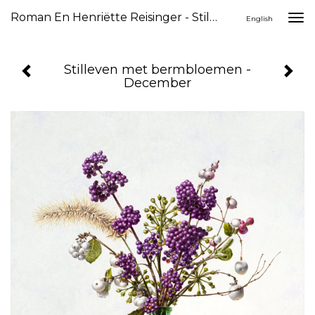
Roman En Henriëtte Reisinger - Stilleven Met Bermbloemen - December
Togg
English
navi
Stilleven met bermbloemen -
December