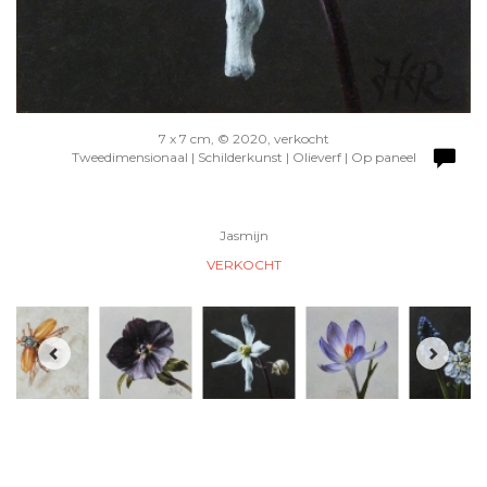
7 x 7 cm, © 2020, verkocht
Tweedimensionaal | Schilderkunst | Olieverf | Op paneel
Jasmijn
VERKOCHT