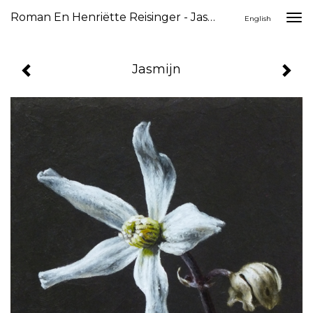
Roman En Henriëtte Reisinger - Jasmijn
Togg
English
navi
Jasmijn