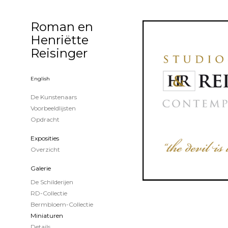
Roman en
Henriëtte
Reisinger
English
De Kunstenaars
Voorbeeldlijsten
Opdracht
Exposities
Overzicht
Galerie
De Schilderijen
RD-Collectie
Bermbloem-Collectie
Miniaturen
Details