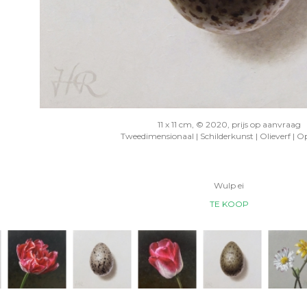
11 x 11 cm, © 2020, prijs op aanvraag
Tweedimensionaal | Schilderkunst | Olieverf | O
Wulp ei
TE KOOP