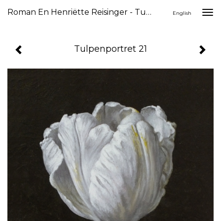
Roman En Henriëtte Reisinger - Tulpenportret 21
Togg
English
navi
Tulpenportret 21