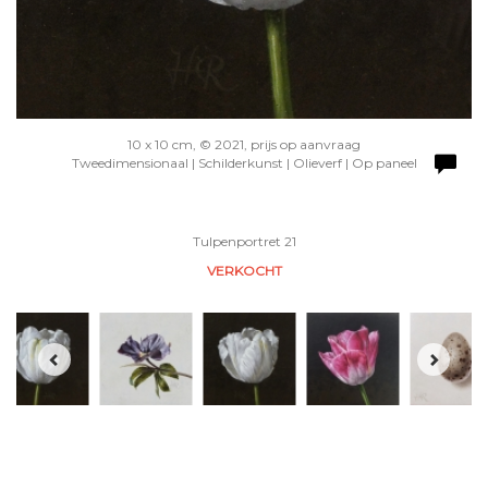
10 x 10 cm, © 2021, prijs op aanvraag
Tweedimensionaal | Schilderkunst | Olieverf | Op paneel
Tulpenportret 21
VERKOCHT