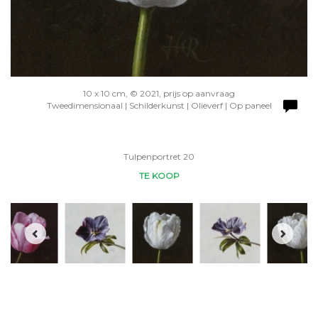
10 x 10 cm, © 2021, prijs op aanvraag
Tweedimensionaal | Schilderkunst | Olieverf | Op paneel
Tulpenportret 20
TE KOOP