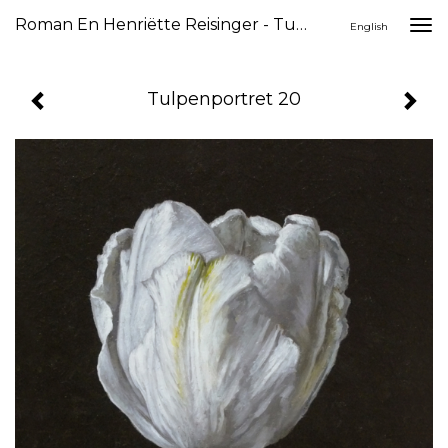
Roman En Henriëtte Reisinger - Tulpenportret 20
Togg
English
navi
Tulpenportret 20