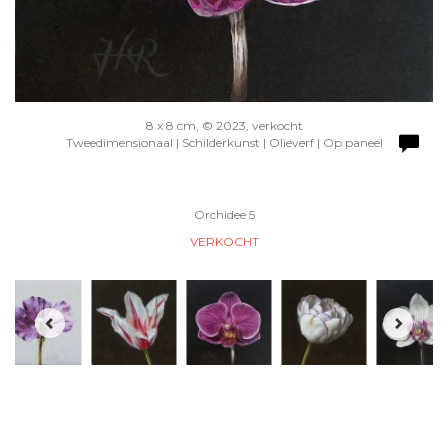
8 x 8 cm, © 2023, verkocht
Tweedimensionaal | Schilderkunst | Olieverf | Op paneel
Orchidee 5
VERKOCHT