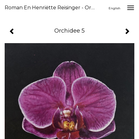
Roman En Henriëtte Reisinger - Orchidee 5
Togg
English
navi
Orchidee 5