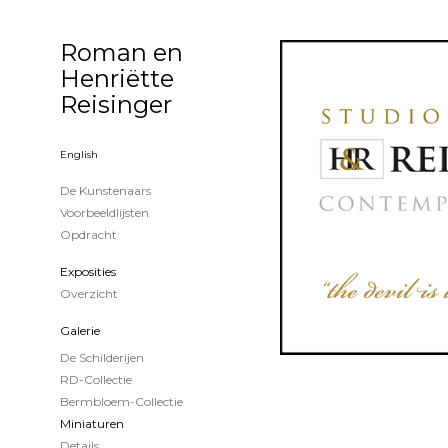
Roman en
Henriëtte
Reisinger
English
De Kunstenaars
Voorbeeldlijsten
Opdracht
Exposities
Overzicht
Galerie
De Schilderijen
RD-Collectie
Bermbloem-Collectie
Miniaturen
Details