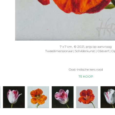
7 x 7 cm, © 2021, prijs op aanvraag
Tweedimensionaal | Schilderkunst | Olieverf | O
Oost-Indische kers rood
TE KOOP