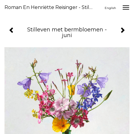
Roman En Henriëtte Reisinger - Stilleven Met Bermbloemen - Juni
Togg
English
navi
Stilleven met bermbloemen -
juni