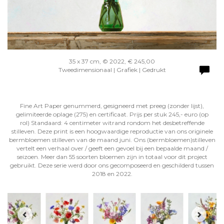
35 x 37 cm, © 2022, € 245,00
Tweedimensionaal | Grafiek | Gedrukt
Fine Art Paper genummerd, gesigneerd met preeg (zonder lijst),
gelimiteerde oplage (275) en certificaat. Prijs per stuk 245,- euro (op
rol) Standaard: 4 centimeter witrand rondom het desbetreffende
stilleven. Deze print is een hoogwaardige reproductie van ons originele
bermbloemen stilleven van de maand juni. Ons (bermbloemen)stilleven
vertelt een verhaal over / geeft een gevoel bij een bepaalde maand /
seizoen. Meer dan 55 soorten bloemen zijn in totaal voor dit project
gebruikt. Deze serie werd door ons gecomposeerd en geschilderd tussen
2018 en 2022.