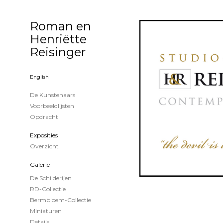
Roman en
Henriëtte
Reisinger
English
De Kunstenaars
Voorbeeldlijsten
Opdracht
Exposities
Overzicht
Galerie
De Schilderijen
RD-Collectie
Bermbloem-Collectie
Miniaturen
Details