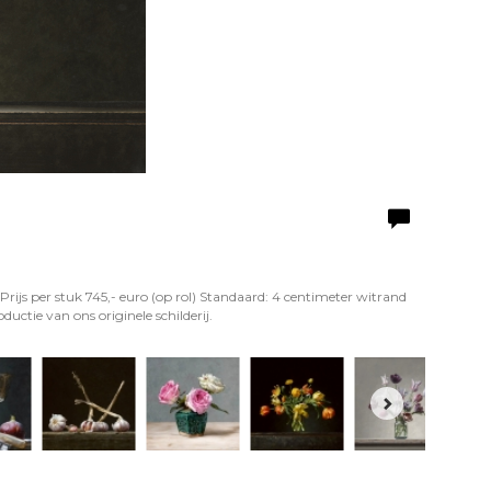
Prijs per stuk 745,- euro (op rol) Standaard: 4 centimeter witrand
uctie van ons originele schilderij.