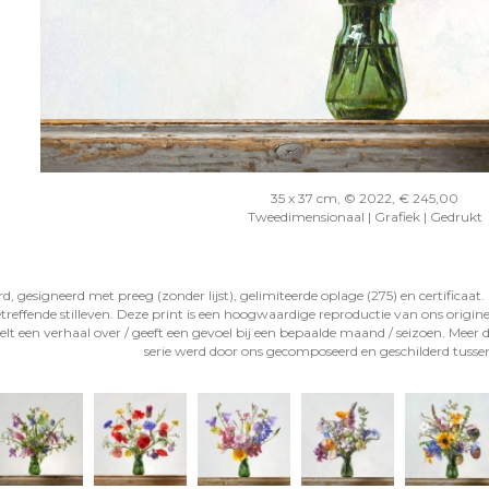
35 x 37 cm, © 2022, € 245,00
Tweedimensionaal | Grafiek | Gedrukt
gesigneerd met preeg (zonder lijst), gelimiteerde oplage (275) en certificaat. 
reffende stilleven. Deze print is een hoogwaardige reproductie van ons orig
lt een verhaal over / geeft een gevoel bij een bepaalde maand / seizoen. Meer d
serie werd door ons gecomposeerd en geschilderd tusse