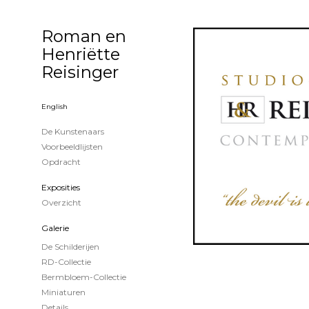
Roman en
Henriëtte
Reisinger
English
De Kunstenaars
Voorbeeldlijsten
Opdracht
Exposities
Overzicht
Galerie
De Schilderijen
RD-Collectie
Bermbloem-Collectie
Miniaturen
Details