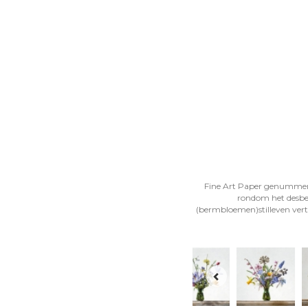
Fine Art Paper genummerd, 
rondom het desbet
(bermbloemen)stilleven verte