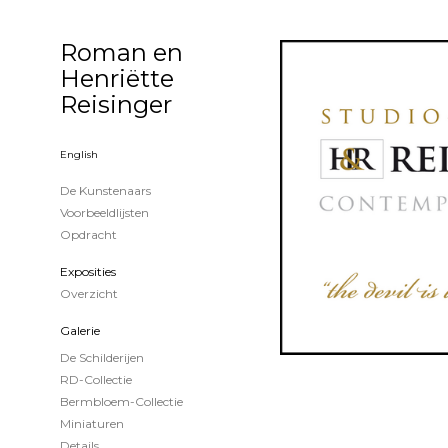
Roman en
Henriëtte
Reisinger
English
De Kunstenaars
Voorbeeldlijsten
Opdracht
Exposities
Overzicht
Galerie
De Schilderijen
RD-Collectie
Bermbloem-Collectie
Miniaturen
Details