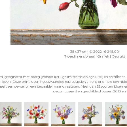
35 x 37 cm, © 2022, € 245,00
Tweedimensionaal | Grafiek | Gedrukt
gesigneerd met preeg (zonder lijst), gelimiteerde oplage (275) en certificaat. 
tilleven. Deze print is een hoogwaardige reproductie van ons originele bermb
 geeft een gevoel bij een bepaalde maand / seizoen. Meer dan 55 soorten bloemen 
gecomposeerd en geschilderd tussen 2018 en