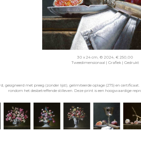
30 x 24 cm, © 2024, € 250,00
Tweedimensionaal | Grafiek | Gedrukt
gesigneerd met preeg (zonder lijst), gelimiteerde oplage (275) en certificaat. 
rondom het desbetreffende stilleven. Deze print is een hoogwaardige reprod