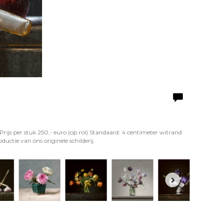
Prijs per stuk 250,- euro (op rol) Standaard: 4 centimeter witrand
uctie van ons originele schilderij.