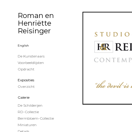
Roman en
Henriëtte
Reisinger
English
De Kunstenaars
Voorbeeldlijsten
Opdracht
Exposities
Overzicht
Galerie
De Schilderijen
RD-Collectie
Bermbloem-Collectie
Miniaturen
Details