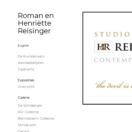
Roman en
Henriëtte
Reisinger
English
De Kunstenaars
Voorbeeldlijsten
Opdracht
Exposities
Overzicht
Galerie
De Schilderijen
RD-Collectie
Bermbloem-Collectie
Miniaturen
Details