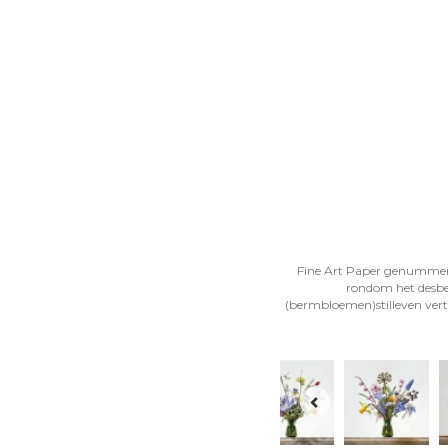
Fine Art Paper genummerd, 
rondom het desbet
(bermbloemen)stilleven verte