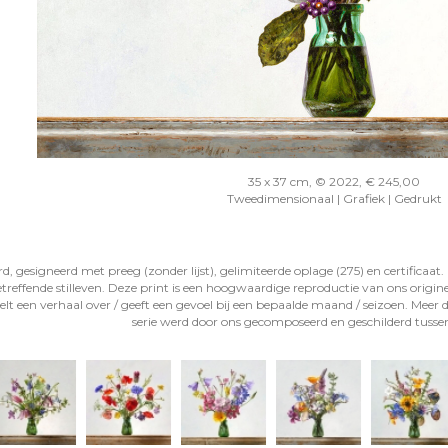
35 x 37 cm, © 2022, € 245,00
Tweedimensionaal | Grafiek | Gedrukt
gesigneerd met preeg (zonder lijst), gelimiteerde oplage (275) en certificaat. 
reffende stilleven. Deze print is een hoogwaardige reproductie van ons orig
lt een verhaal over / geeft een gevoel bij een bepaalde maand / seizoen. Meer d
serie werd door ons gecomposeerd en geschilderd tusse