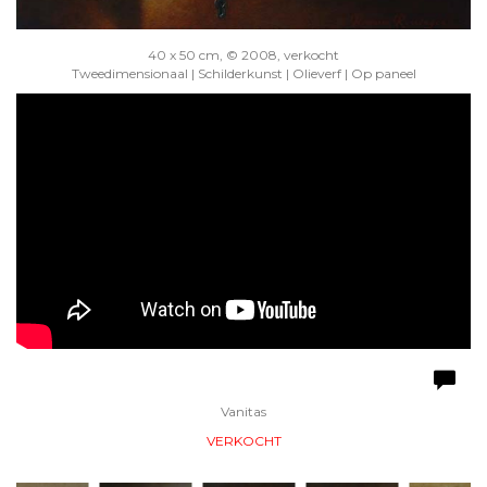
40 x 50 cm, © 2008, verkocht
Tweedimensionaal | Schilderkunst | Olieverf | Op paneel
Vanitas
VERKOCHT