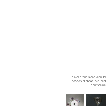
De pioenroos is oogverblin
hebben allemaal een heel 
enorme gela