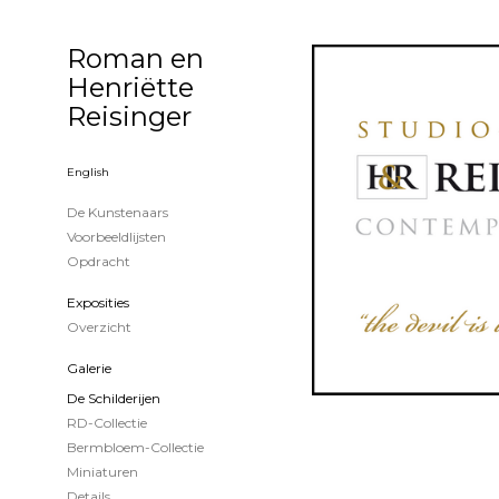
Roman en
Henriëtte
Reisinger
English
De Kunstenaars
Voorbeeldlijsten
Opdracht
Exposities
Overzicht
Galerie
De Schilderijen
RD-Collectie
Bermbloem-Collectie
Miniaturen
Details