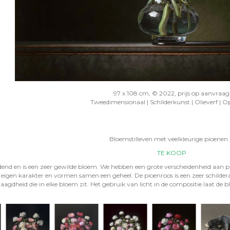
97 x 108 cm, © 2022, prijs op aanvraag
Tweedimensionaal | Schilderkunst | Olieverf | O
Bloemstilleven met veelkleurige pioenen
TE KOOP
dend en is een zeer gewilde bloem. We hebben een grote verscheidenheid aan pio
eigen karakter en vormen samen een geheel. De pioenroos is een zeer schildera
agdheid die in elke bloem zit. Het gebruik van licht in de compositie laat d