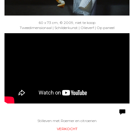
60 x 73 cm, © 2009, niet te koop
Tweedimensionaal | Schilderkunst | Olieverf | Op paneel
Stilleven met Roemer en citroenen
VERKOCHT