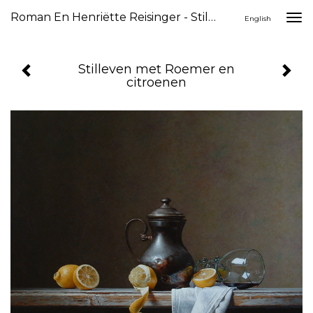
Roman En Henriëtte Reisinger - Stilleven Met Roemer En Citroenen
Togg
English
navi
Stilleven met Roemer en
citroenen