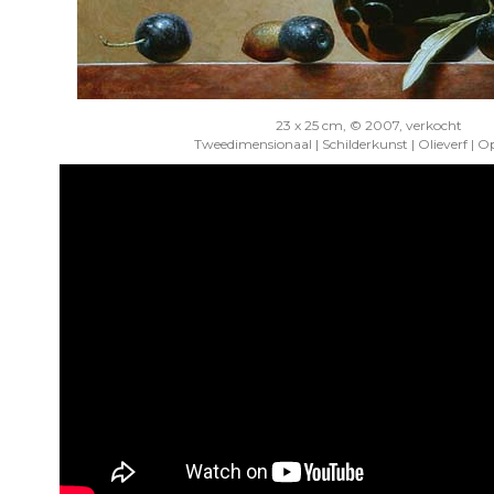
23 x 25 cm, © 2007, verkocht
Tweedimensionaal | Schilderkunst | Olieverf | O