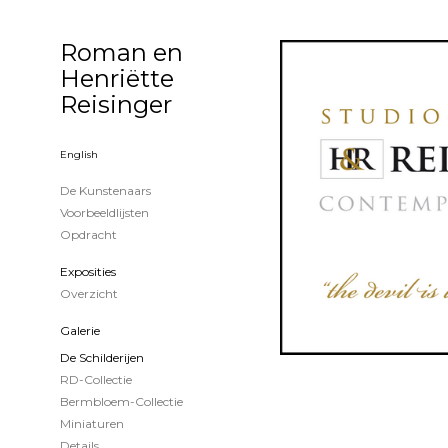
Roman en
Henriëtte
Reisinger
English
De Kunstenaars
Voorbeeldlijsten
Opdracht
Exposities
Overzicht
Galerie
De Schilderijen
RD-Collectie
Bermbloem-Collectie
Miniaturen
Details