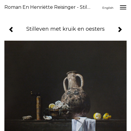
Roman En Henriëtte Reisinger - Stilleven Met Kruik En Oesters
Togg
English
navi
Stilleven met kruik en oesters