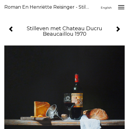
Roman En Henriëtte Reisinger - Stilleven Met Chateau Ducru Beaucaillou 1970
Togg
English
navi
Stilleven met Chateau Ducru
Beaucaillou 1970