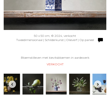
50 x 50 cm, © 2024, verkocht
Tweedimensionaal | Schilderkunst | Olieverf | Op paneel
Bloemstilleven met kievitsbloemen in aardewerk
VERKOCHT