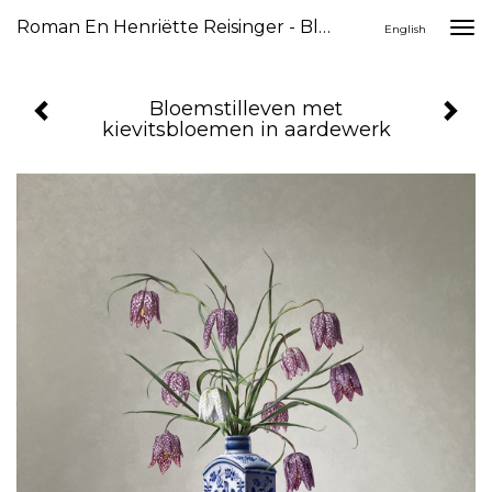
Roman En Henriëtte Reisinger - Bloemstilleven Met Kievitsbloemen In Aardewerk
Togg
English
navi
Bloemstilleven met
kievitsbloemen in aardewerk