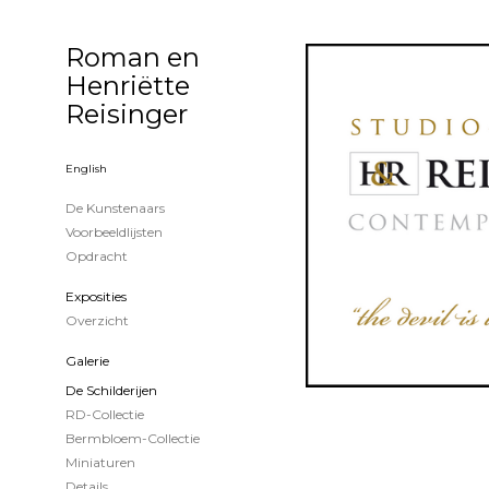
Roman en
Henriëtte
Reisinger
English
De Kunstenaars
Voorbeeldlijsten
Opdracht
Exposities
Overzicht
Galerie
De Schilderijen
RD-Collectie
Bermbloem-Collectie
Miniaturen
Details