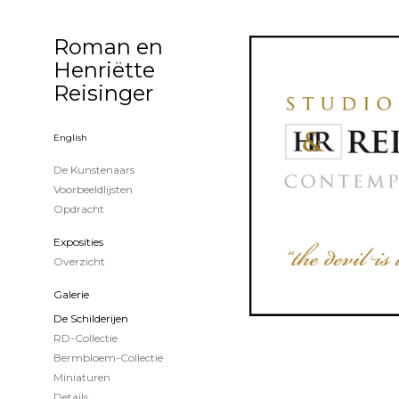
Roman en
Henriëtte
Reisinger
English
De Kunstenaars
Voorbeeldlijsten
Opdracht
Exposities
Overzicht
Galerie
De Schilderijen
RD-Collectie
Bermbloem-Collectie
Miniaturen
Details