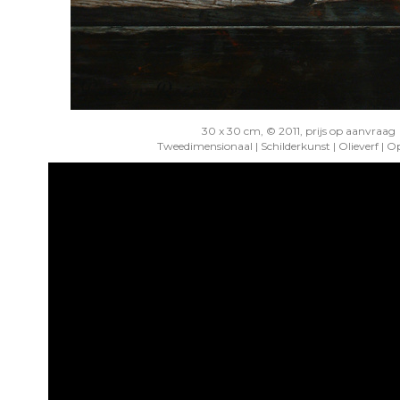
30 x 30 cm, © 2011, prijs op aanvraag
Tweedimensionaal | Schilderkunst | Olieverf | O