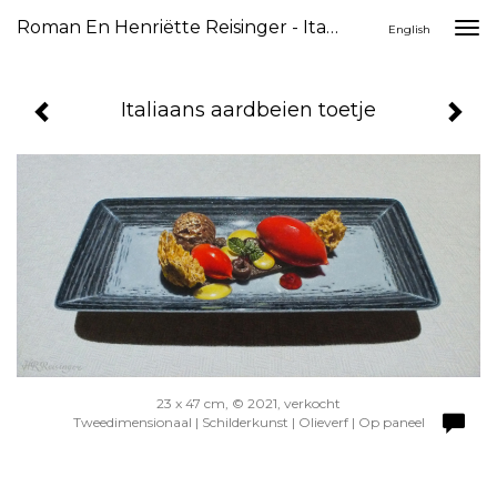
Roman En Henriëtte Reisinger - Italiaans Aardbeien Toetje
Togg
English
navi
Italiaans aardbeien toetje
23 x 47 cm, © 2021, verkocht
Tweedimensionaal | Schilderkunst | Olieverf | Op paneel