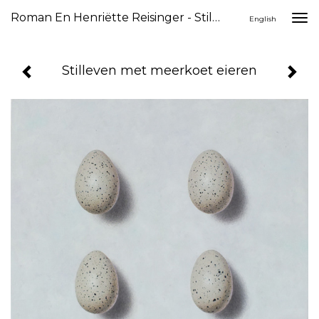
Roman En Henriëtte Reisinger - Stilleven Met Meerkoet Eieren
Togg
English
navi
Stilleven met meerkoet eieren