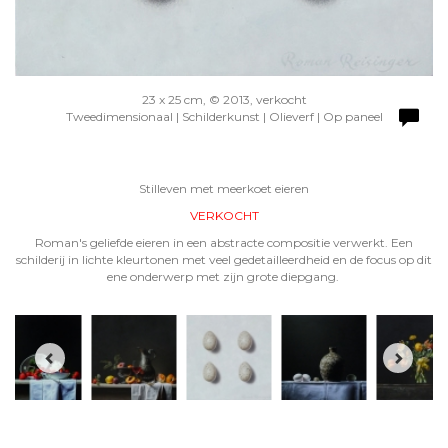
23 x 25 cm, © 2013, verkocht
Tweedimensionaal | Schilderkunst | Olieverf | Op paneel
Stilleven met meerkoet eieren
VERKOCHT
Roman's geliefde eieren in een abstracte compositie verwerkt. Een
schilderij in lichte kleurtonen met veel gedetailleerdheid en de focus op dit
ene onderwerp met zijn grote diepgang.