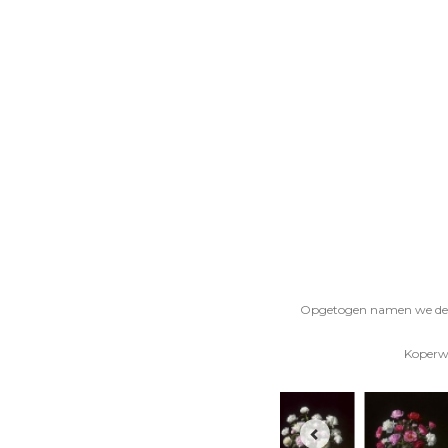
Opgetogen namen we de ko
Koperwi