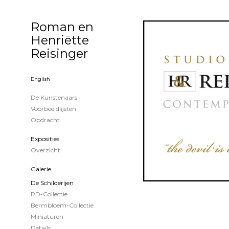
Roman en
Henriëtte
Reisinger
English
De Kunstenaars
Voorbeeldlijsten
Opdracht
Exposities
Overzicht
Galerie
De Schilderijen
RD-Collectie
Bermbloem-Collectie
Miniaturen
Details