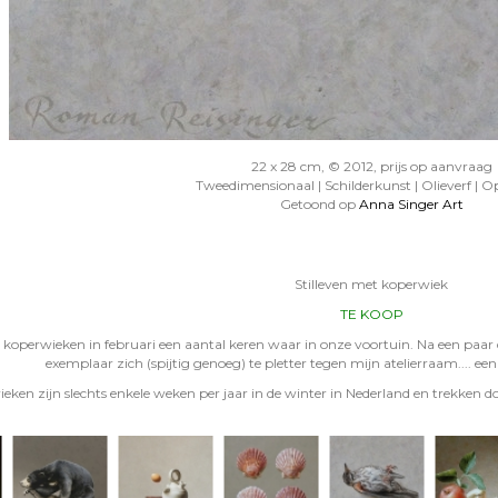
22 x 28 cm, © 2012, prijs op aanvraag
Tweedimensionaal | Schilderkunst | Olieverf | O
Getoond op
Anna Singer Art
Stilleven met koperwiek
TE KOOP
perwieken in februari een aantal keren waar in onze voortuin. Na een paar 
exemplaar zich (spijtig genoeg) te pletter tegen mijn atelierraam.... een '
eken zijn slechts enkele weken per jaar in de winter in Nederland en trekken d