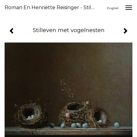
Roman En Henriëtte Reisinger - Stilleven Met Vogelnesten
Togg
English
navi
Stilleven met vogelnesten