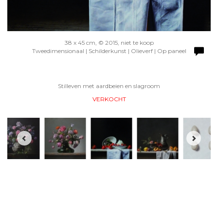
38 x 45 cm, © 2015, niet te koop
Tweedimensionaal | Schilderkunst | Olieverf | Op paneel
Stilleven met aardbeien en slagroom
VERKOCHT