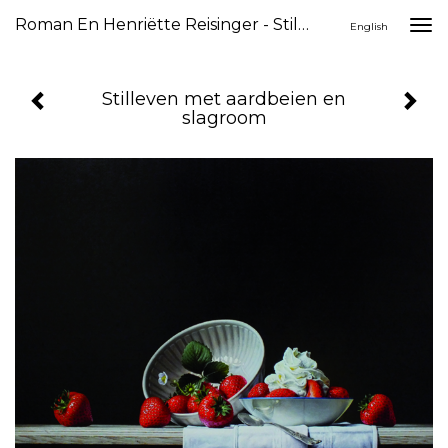
Roman En Henriëtte Reisinger - Stilleven Met Aardbeien En Slagroom
Togg
English
navi
Stilleven met aardbeien en
slagroom