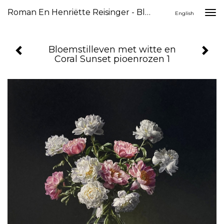
Roman En Henriëtte Reisinger - Bloemstilleven Met Witte En Coral Sunset Pioenrozen 1
Togg
English
navi
Bloemstilleven met witte en
Coral Sunset pioenrozen 1