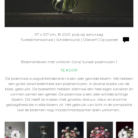
97 x 107 cm, © 2021, prijs op aanvraag
Tweedimensionaal | Schilderkunst | Olieverf | Op paneel
Bloemstilleven met witte en Coral Sunset pioenrozen 1
TE KOOP
De pioenroos is oogverblindend en is een zeer gewilde bloem. We hebben
een grote verscheidenheid aan pioenenrozen, in diverse stadia van de
bloei, gebruikt. De boeketten hebben allemaal een heel eigen karakter en
vormen samen een geheel. De pioenroos is een zeer schilderachtige
bloem. Dit heeft te maken met grootte, textuur, kleur en enorme
gelaagdheid die in elke bloem zit. Het gebruik van licht in de compositie
laat de bloemen nog mooier/interessanter doen uitkomen.