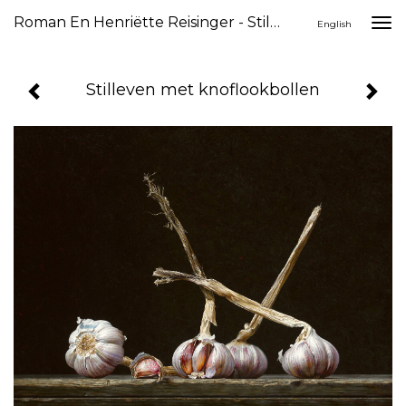
Roman En Henriëtte Reisinger - Stilleven Met Knoflookbollen
Togg
English
navi
Stilleven met knoflookbollen