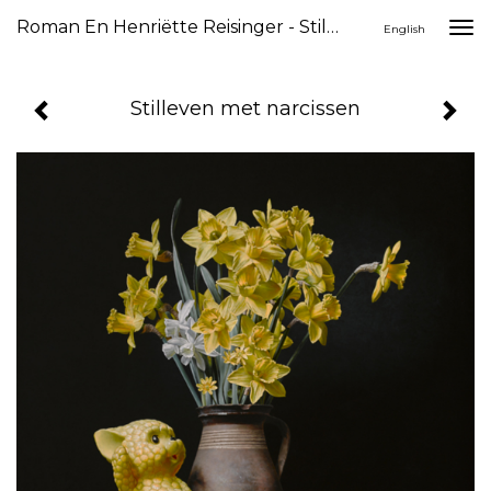
Roman En Henriëtte Reisinger - Stilleven Met Narcissen
Togg
English
navi
Stilleven met narcissen