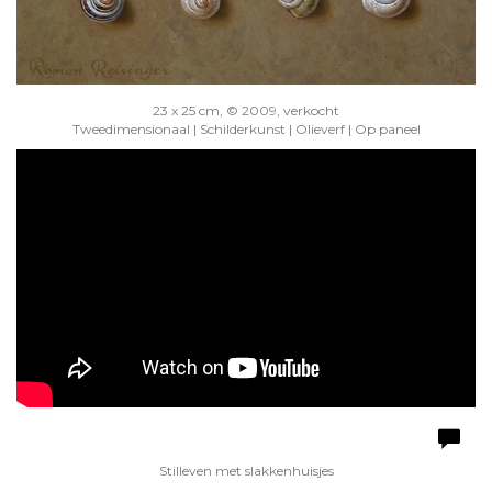
23 x 25 cm, © 2009, verkocht
Tweedimensionaal | Schilderkunst | Olieverf | Op paneel
Stilleven met slakkenhuisjes