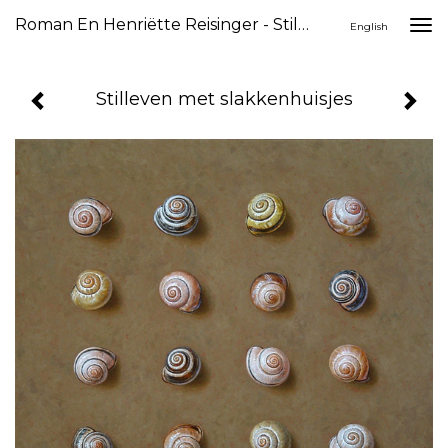
Roman En Henriëtte Reisinger - Stilleven Met Slakkenhuisjes
Togg
English
navi
Stilleven met slakkenhuisjes