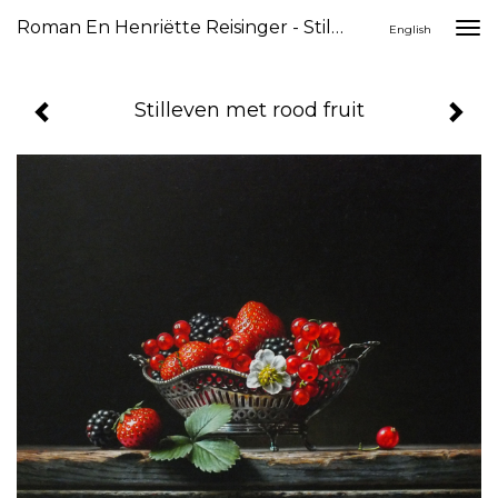
Roman En Henriëtte Reisinger - Stilleven Met Rood Fruit
Togg
English
navi
Stilleven met rood fruit